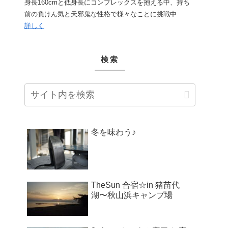
身長160cmと低身長にコンプレックスを抱える中、持ち
前の負けん気と天邪鬼な性格で様々なことに挑戦中
詳しく
検索
冬を味わう♪
TheSun 合宿☆in 猪苗代
湖〜秋山浜キャンプ場