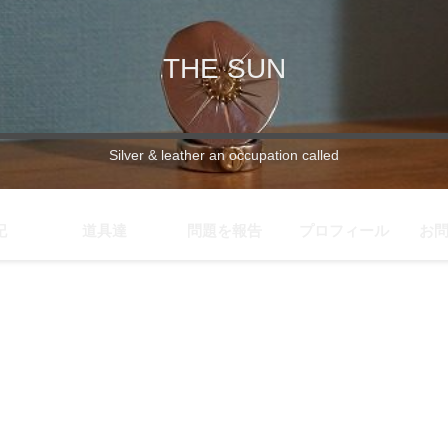
THE SUN
Silver & leather an occupation called
記
道具達
問題を報告
プロフィール
お