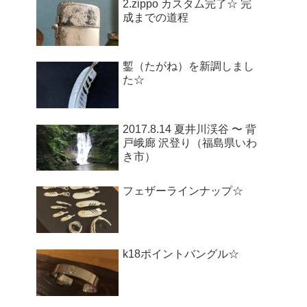
2.zippo カスタム完了☆ 完
成までの道程
鏨（たがね）を新調しまし
た☆
2017.8.14 夏井川渓谷 〜 背
戸峨廊 沢登り（福島県いわ
き市）
フェザーラインナップ☆
k18ポイントバングル☆