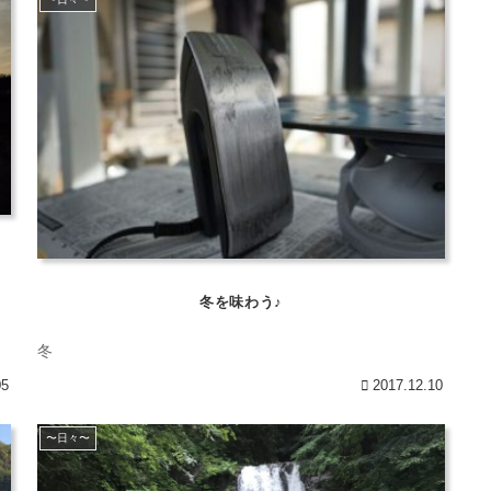
冬を味わう♪
冬
05
2017.12.10
〜日々〜