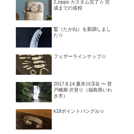
2.zippo カスタム完了☆ 完
成までの道程
鏨（たがね）を新調しまし
た☆
フェザーラインナップ☆
2017.8.14 夏井川渓谷 〜 背
戸峨廊 沢登り（福島県いわ
き市）
k18ポイントバングル☆