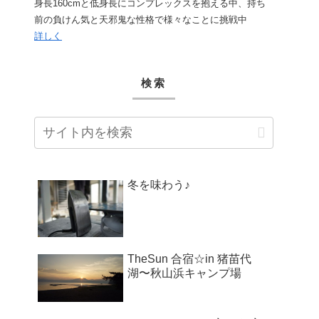
身長160cmと低身長にコンプレックスを抱える中、持ち
前の負けん気と天邪鬼な性格で様々なことに挑戦中
詳しく
検索
冬を味わう♪
TheSun 合宿☆in 猪苗代
湖〜秋山浜キャンプ場