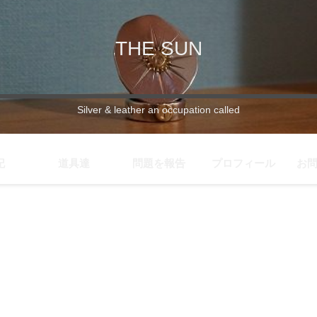
THE SUN
Silver & leather an occupation called
記
道具達
問題を報告
プロフィール
お