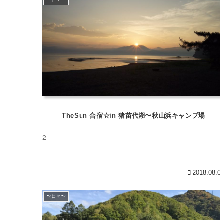
TheSun 合宿☆in 猪苗代湖〜秋山浜キャンプ場
2
2018.08.
〜日々〜