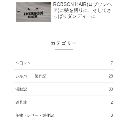
ROBSON HAIR(ロブソンヘ
ア)に髪を切りに、そしてさ
っぱりダンディーに
カテゴリー
〜日々〜
7
シルバー・製作記
28
活動記
33
道具達
2
革物・レザー・製作記
3