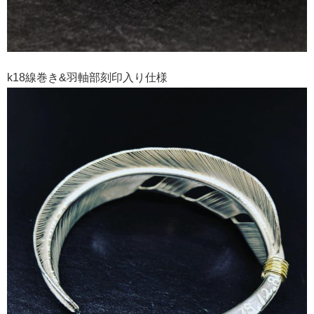
k18線巻き&羽軸部刻印入り仕様