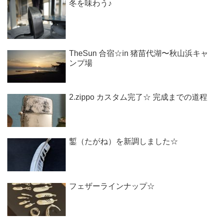
冬を味わう♪
TheSun 合宿☆in 猪苗代湖〜秋山浜キャ
ンプ場
2.zippo カスタム完了☆ 完成までの道程
鏨（たがね）を新調しました☆
フェザーラインナップ☆