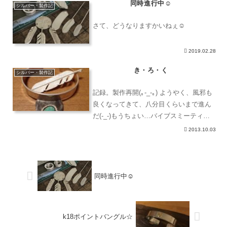
同時進行中☺︎
でイメージを形にしてくのは難しい…け
シルバー・製作記
ど、やりがい
さて、どうなりますかいねぇ☺︎
2019.02.28
き・ろ・く
シルバー・製作記
記録。製作再開(｡-_-｡) ようやく、風邪も
良くなってきて、八分目くらいまで進ん
だ(-_-)もうちょい…バイブスミーティン
グまでに、やっつけんぞっ☆ちー坊も、
2013.10.03
トンテンカンテンやった！上手上手ぅー
(^-^)/ねむー 保存保存
同時進行中☺︎
k18ポイントバングル☆