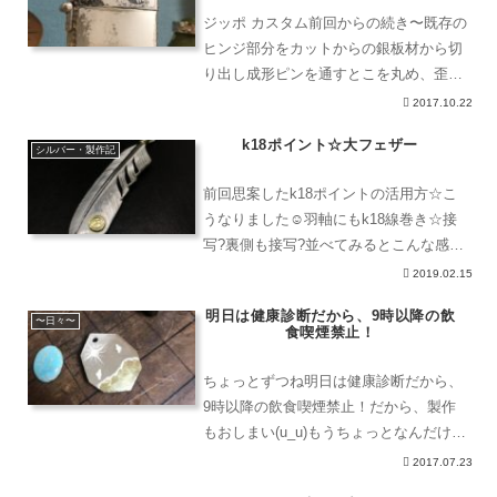
ジッポ カスタム前回からの続き〜既存の
ヒンジ部分をカットからの銀板材から切
り出し成形ピンを通すとこを丸め、歪み
とかを調整しながら進めますಠ_ಠパイプ
2017.10.22
部をロウ付けし、刻印を打ち込みます。
k18ポイント☆大フェザー
アレンジとして、ジッポもふちに槌目が
シルバー・製作記
あったので、こちらも
前回思案したk18ポイントの活用方☆こ
うなりました☺︎羽軸にもk18線巻き☆接
写?裏側も接写?並べてみるとこんな感じ
♪良いと思うよ☺︎
2019.02.15
明日は健康診断だから、9時以降の飲
〜日々〜
食喫煙禁止！
ちょっとずつね明日は健康診断だから、
9時以降の飲食喫煙禁止！だから、製作
もおしまい(u_u)もうちょっとなんだけど
なぁ…でも、終わったら一杯やってタバ
2017.07.23
コ吸いたくなっちゃうから(T_T)焦らない