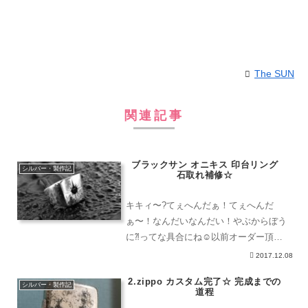
The SUN
関連記事
ブラックサン オニキス 印台リング
シルバー・製作記
石取れ補修☆
キキィ〜?てぇへんだぁ！てぇへんだ
ぁ〜！なんだいなんだい！やぶからぼう
に⁈ってな具合にね☺︎以前オーダー頂い
たリングの石が取れてしまったとのこと
2017.12.08
で補修☆留まっていた石はオニキス同サ
2.zippo カスタム完了☆ 完成までの
イズの石をまた留めてゆきます(u_u)まず
シルバー・製作記
道程
は石を抑えていた爪