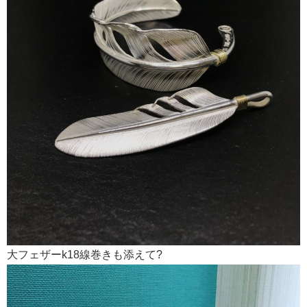
大フェザーk18線巻きも添えて?