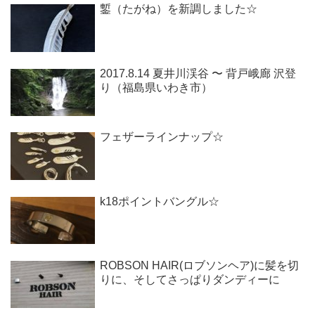
鏨（たがね）を新調しました☆
2017.8.14 夏井川渓谷 〜 背戸峨廊 沢登
り（福島県いわき市）
フェザーラインナップ☆
k18ポイントバングル☆
ROBSON HAIR(ロブソンヘア)に髪を切
りに、そしてさっぱりダンディーに