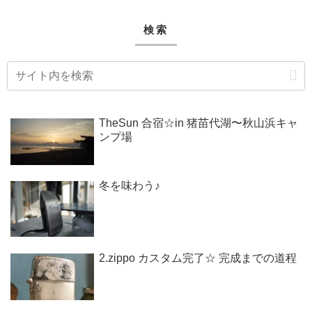
検索
TheSun 合宿☆in 猪苗代湖〜秋山浜キャ
ンプ場
冬を味わう♪
2.zippo カスタム完了☆ 完成までの道程