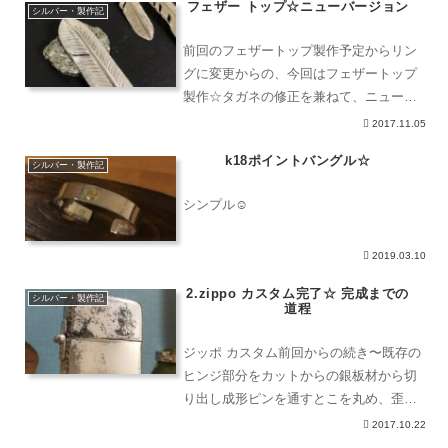
フェザー トップ☆ニューバージョン
シルバー・製作記
前回のフェザートップ製作予定からリン
グに変更からの、今回はフェザートップ
製作☆タガネの修正を兼ねて、ニューフ
ェザー完成^_−☆いいじゃん♪いいじゃん
2017.11.05
♪旨辛ジャン♪以前の筋彫りより、より細
k18ポイントバングル☆
かく、より彫りやすくなた☺︎でもやっ
シルバー・製作記
ぱ、画像より実物の
シンプル☺︎
2019.03.10
2.zippo カスタム完了☆ 完成までの
シルバー・製作記
道程
ジッポ カスタム前回からの続き〜既存の
ヒンジ部分をカットからの銀板材から切
り出し成形ピンを通すとこを丸め、歪み
とかを調整しながら進めますಠ_ಠパイプ
2017.10.22
部をロウ付けし、刻印を打ち込みます。