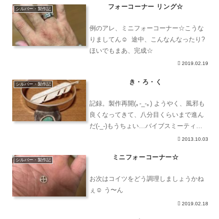
フォーコーナー リング☆
シルバー・製作記
例のアレ、ミニフォーコーナー☆こうな
りましてん☺︎ 途中、こんなんなったり?
ほいでもまあ、完成☆
2019.02.19
き・ろ・く
シルバー・製作記
記録。製作再開(｡-_-｡) ようやく、風邪も
良くなってきて、八分目くらいまで進ん
だ(-_-)もうちょい…バイブスミーティン
グまでに、やっつけんぞっ☆ちー坊も、
2013.10.03
トンテンカンテンやった！上手上手ぅー
ミニフォーコーナー☆
(^-^)/ねむー 保存保存
シルバー・製作記
お次はコイツをどう調理しましょうかね
ぇ☺︎ う〜ん
2019.02.18