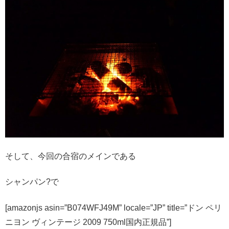
そして、今回の合宿のメインである
シャンパン?で
[amazonjs asin=”B074WFJ49M” locale=”JP” title=”ドン ペリ
ニヨン ヴィンテージ 2009 750ml国内正規品”]