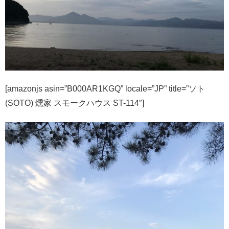
[amazonjs asin=”B000AR1KGQ” locale=”JP” title=”ソト
(SOTO) 燻家 スモークハウス ST-114″]