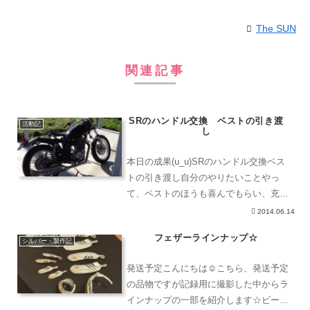
The SUN
関連記事
SRのハンドル交換 ベストの引き渡
活動記
し
本日の成果(u_u)SRのハンドル交換ベス
トの引き渡し自分のやりたいことやっ
て、ベストのほうも喜んでもらい、充実
した一日だ(u_u)眠いぜ?
2014.06.14
フェザーラインナップ☆
シルバー・製作記
発送予定こんにちは☺︎こちら、発送予定
の品物ですが記録用に撮影した中からラ
インナップの一部を紹介します☆ビーズ