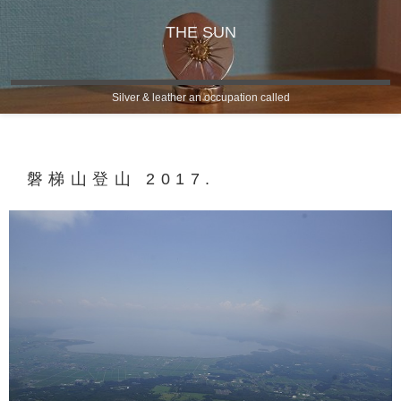
THE SUN
Silver & leather an occupation called
磐梯山登山 2017.