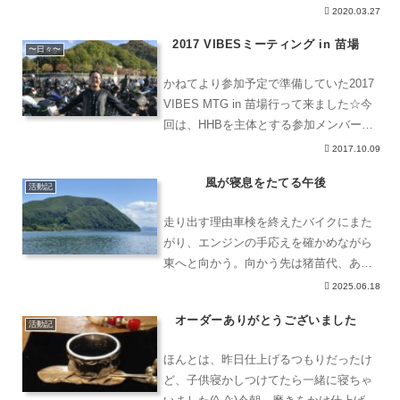
まず、左にございますは無垢ビーズ球
2020.03.27
状、円盤状の2種類サイズは約7mm弱
2017 VIBESミーティング in 苗場
穴径 2mmフェザー続いて上段左は、銀
〜日々〜
線巻き 大フェザー右
かねてより参加予定で準備していた2017
VIBES MTG in 苗場行って来ました☆今
回は、HHBを主体とする参加メンバーと
共に出発?途中、休憩がてら田子倉ダム
2017.10.09
へ豪勢な肉丼を昼飯に…無事、苗場スキ
風が寝息をたてる午後
ー場に到着(*^^*)相変わらず凄い台数
活動記
走り出す理由車検を終えたバイクにまた
がり、エンジンの手応えを確かめながら
東へと向かう。向かう先は猪苗代、あの
静かな湖のほとり。くじら島の色道中で
2025.06.18
いつも目を奪われる場所がある。あの島
オーダーありがとうございました
を、僕は勝手に「くじら島」と呼んでい
活動記
る。スノーシェードの形が
ほんとは、昨日仕上げるつもりだったけ
ど、子供寝かしつけてたら一緒に寝ちゃ