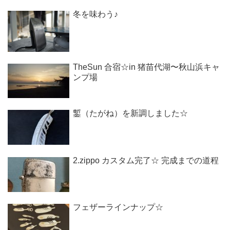
冬を味わう♪
TheSun 合宿☆in 猪苗代湖〜秋山浜キャ
ンプ場
鏨（たがね）を新調しました☆
2.zippo カスタム完了☆ 完成までの道程
フェザーラインナップ☆