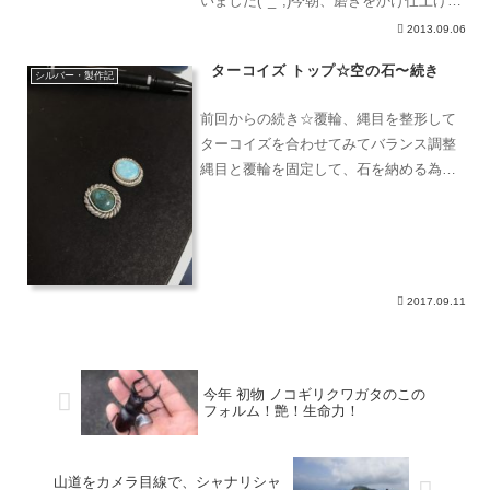
いました(^_^;)今朝、磨きをかけ仕上げ完
了！無事、納品しました。唐草リング 27
2013.09.06
号前回作ったリングを、なくしてしまっ
ターコイズ トップ☆空の石〜続き
たとのことで、再オーダー頂きました
シルバー・製作記
(^_^;)今
前回からの続き☆覆輪、縄目を整形して
ターコイズを合わせてみてバランス調整
縄目と覆輪を固定して、石を納める為の
裏蓋作りチェーンの通す部分、バチカン
作り全体をロウ付けし、希硫酸に付け
て、熱による酸化被膜を酸洗いあともう
少し！だがっ…〜続く。
2017.09.11
今年 初物 ノコギリクワガタのこの
フォルム！艶！生命力！
山道をカメラ目線で、シャナリシャ