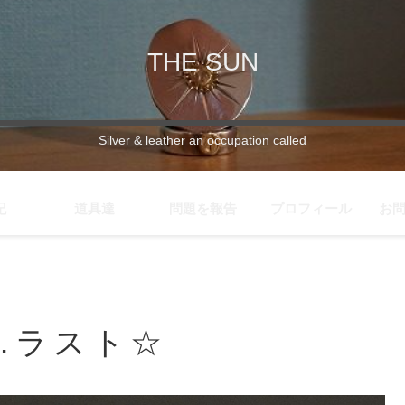
THE SUN
Silver & leather an occupation called
記
道具達
問題を報告
プロフィール
お
…ラスト☆