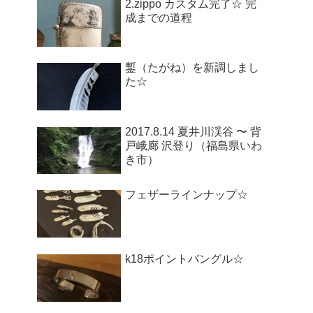
2.zippo カスタム完了☆ 完
成までの道程
鏨（たがね）を新調しまし
た☆
2017.8.14 夏井川渓谷 〜 背
戸峨廊 沢登り（福島県いわ
き市）
フェザーラインナップ☆
k18ポイントバングル☆