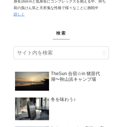
身長160cmと低身長にコンプレックスを抱える中、持ち
前の負けん気と天邪鬼な性格で様々なことに挑戦中
詳しく
検索
TheSun 合宿☆in 猪苗代
湖〜秋山浜キャンプ場
冬を味わう♪